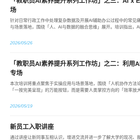
「教职员AI素养提升系列工作坊」之三：AI x E
场
针对日常行政工作中处理复杂数据及开展AI辅助办公过程中的常见
与场景落地，围绕「人、AI与数据的融合思维」展开。培训指出，AI与
于将难以统计的文字内容转化为...
2026/05/26
「教职员AI素养提升系列工作坊」之二：利用AI
专场
本次培训将重点聚焦于实操应用与场景落地，围绕「人机协作方法论
「一按完美呈现」的万能按钮，而是需要人类掌控方向的「效率放
示，详细拆解了如何撰写提示词、构建PPT大...
2026/05/19
新员工入职讲座
通过讲座让新同事互相认识，增进交流并进一步了解大学的现况、