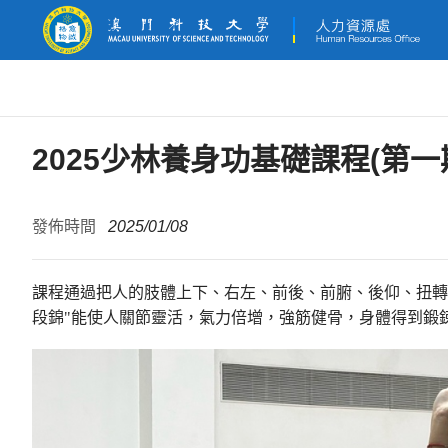
2025少林養身功基礎課程(第一
發佈時間
2025/01/08
課程通過把人的肢體上下、右左、前後、前腑、後仰、扭轉
段錦"能使人關節靈活，氣力倍增，強筋健骨，身體得到鍛