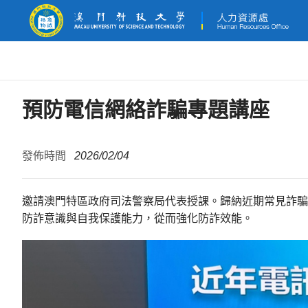
預防電信網絡詐騙專題講座
發佈時間
2026/02/04
邀請澳門特區政府司法警察局代表授課。歸納近期常見詐騙
防詐意識與自我保護能力，從而強化防詐效能。