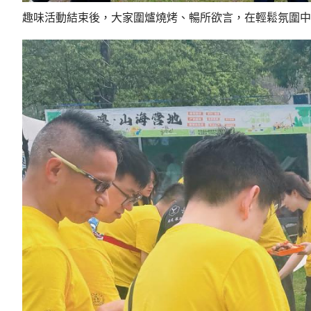
趣味活動結束後，大家圍爐燒烤、暢所欲言，在輕鬆氛圍中