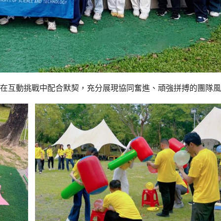
在互動挑戰中
配合默契，充分展現協同奮進、頑強拼搏的團隊風