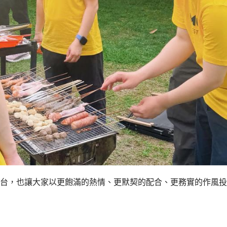
台
，也讓大家
以更飽滿的熱情、更
默契
的配合、更務實的作風投