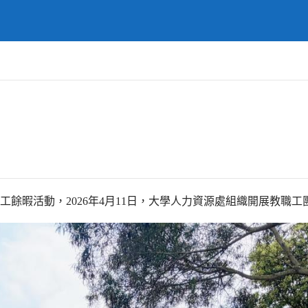
工
餘暇活動，
2026
年
4
月
11
日，大學人力資源處組織開展教職工