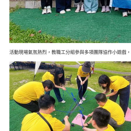
活動現場氣氛熱烈
，教職工
分組參與多項團隊協作
小遊戲
，